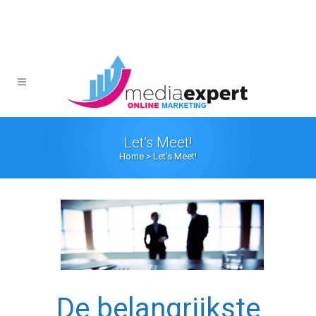
Let’s Meet!
Home
>
Let’s Meet!
De belangrijkste