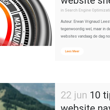
website sn
in
Search Engine Optimizat
Auteur: Erwan Vrignaud Leest
tegenwoordig wel, maar in de 
websites vandaag de dag nog s
Lees Meer
22 jun
10 t
website nav