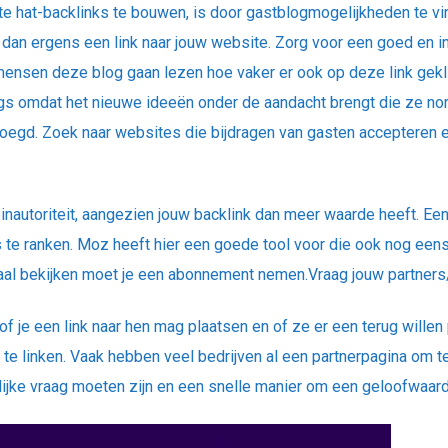
e hat-backlinks te bouwen, is door gastblogmogelijkheden te v
an ergens een link naar jouw website. Zorg voor een goed en in
ensen deze blog gaan lezen hoe vaker er ook op deze link gekli
gs omdat het nieuwe ideeën onder de aandacht brengt die ze no
voegd.
Zoek naar websites die bijdragen van gasten accepteren en
autoriteit, aangezien jouw backlink dan meer waarde heeft.
Een
 te ranken. Moz heeft hier een goede tool voor die ook nog eens 
lemaal bekijken moet je een abonnement nemen.
Vraag jouw partners
of je een link naar hen mag plaatsen en of ze er een terug wille
g te linken. Vaak hebben veel bedrijven al een partnerpagina om 
lijke vraag moeten zijn en een snelle manier om een geloofwaardi